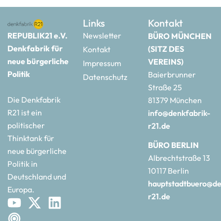
Links
Kontakt
REPUBLIK21 e.V.
Newsletter
BÜRO MÜNCHEN
Denkfabrik für
(SITZ DES
Kontakt
neue bürgerliche
VEREINS)
Impressum
Politik
Baierbrunner
Datenschutz
Straße 25
Die Denkfabrik
81379 München
R21 ist ein
info@denkfabrik-
politischer
r21.de
Thinktank für
BÜRO BERLIN
neue bürgerliche
Albrechtstraße 13
Politik in
10117 Berlin
Deutschland und
hauptstadtbuero@de
Europa.
r21.de