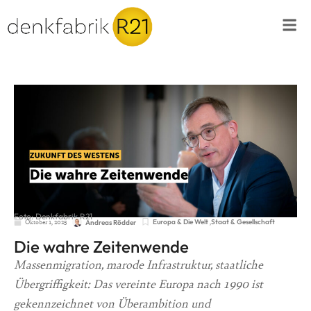
Foto: Denkfabrik R21
Oktober 1, 2025
Europa & Die Welt
,
Staat & Gesellschaft
Andreas Rödder
Die wahre Zeitenwende
Massenmigration, marode Infrastruktur, staatliche
Übergriffigkeit: Das vereinte Europa nach 1990 ist
gekennzeichnet von Überambition und