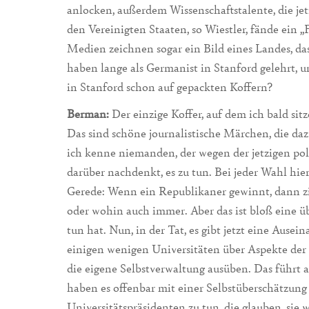
anlocken, außerdem Wissenschaftstalente, die j
den Vereinigten Staaten, so Wiestler, fände ein „
Medien zeichnen sogar ein Bild eines Landes, das 
haben lange als Germanist in Stanford gelehrt, un
in Stanford schon auf gepackten Koffern?
Berman:
Der einzige Koffer, auf dem ich bald si
Das sind schöne journalistische Märchen, die daz
ich kenne niemanden, der wegen der jetzigen po
darüber nachdenkt, es zu tun. Bei jeder Wahl hie
Gerede: Wenn ein Republikaner gewinnt, dann zi
oder wohin auch immer. Aber das ist bloß eine üb
tun hat. Nun, in der Tat, es gibt jetzt eine Aus
einigen wenigen Universitäten über Aspekte der 
die eigene Selbstverwaltung ausüben. Das führt 
haben es offenbar mit einer Selbstüberschätzung
Universitätspräsidenten zu tun, die glauben, si