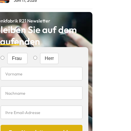
Juni 17, 2026
nkfabrik R21 Newsletter
leiben Sie auf dem
aufenden
Frau
Herr