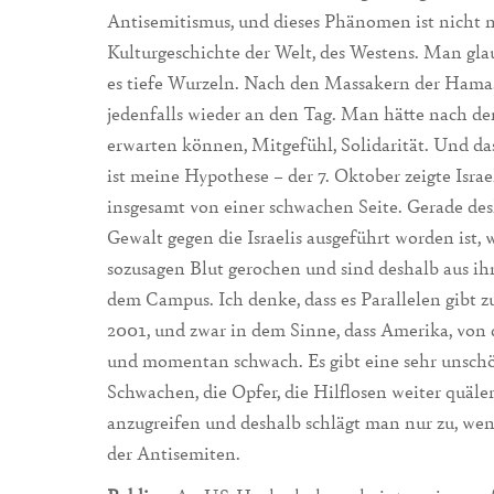
Antisemitismus, und dieses Phänomen ist nicht n
Kulturgeschichte der Welt, des Westens. Man gl
es tiefe Wurzeln. Nach den Massakern der Hamas
jedenfalls wieder an den Tag. Man hätte nach d
erwarten können, Mitgefühl, Solidarität. Und da
ist meine Hypothese – der 7. Oktober zeigte Isr
insgesamt von einer schwachen Seite. Gerade desh
Gewalt gegen die Israelis ausgeführt worden ist,
sozusagen Blut gerochen und sind deshalb aus ih
dem Campus. Ich denke, dass es Parallelen gibt 
2001, und zwar in dem Sinne, dass Amerika, von 
und momentan schwach. Es gibt eine sehr unschö
Schwachen, die Opfer, die Hilflosen weiter quäl
anzugreifen und deshalb schlägt man nur zu, wen
der Antisemiten.