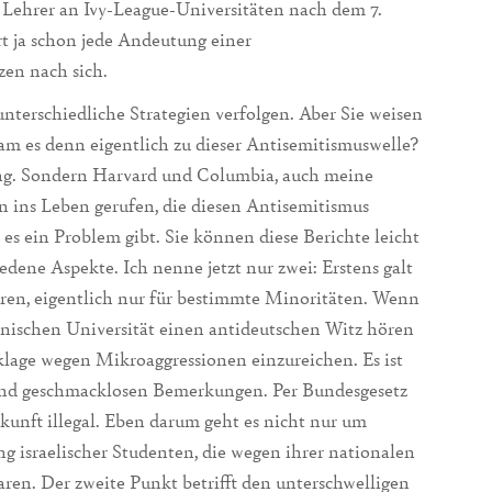
Lehrer an Ivy-League-Universitäten nach dem 7.
 ja schon jede Andeutung einer
en nach sich.
terschiedliche Strategien verfolgen. Aber Sie weisen
kam es denn eigentlich zu dieser Antisemitismuswelle?
ung. Sondern Harvard und Columbia, auch meine
 ins Leben gerufen, die diesen Antisemitismus
 es ein Problem gibt. Sie können diese Berichte leicht
edene Aspekte. Ich nenne jetzt nur zwei: Erstens galt
ieren, eigentlich nur für bestimmte Minoritäten. Wenn
kanischen Universität einen antideutschen Witz hören
klage wegen Mikroaggressionen einzureichen. Es ist
 und geschmacklosen Bemerkungen. Per Bundesgesetz
kunft illegal. Eben darum geht es nicht nur um
 israelischer Studenten, die wegen ihrer nationalen
n. Der zweite Punkt betrifft den unterschwelligen