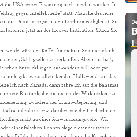
etzt die USA seiner Erwartung nach meiden würden. In
Feldzug gegen Intellektuelle” statt. Manche deutsche
in die Diktatur, sogar in den Faschismus abgleitet. Sie
De
B
d forschen jetzt an der Hoover Institution. Sitzen Sie
L
tzen werde, wäre der Koffer für meinen Sommerurlaub.
u dienen, Schlagzeilen zu verkaufen. Aber ernsthaft,
litischen Entwicklungen auswandern will oder gar
rzulande gibt es vor allem bei den Hollywoodstars das
ehe ich nach Kanada, dann fahre ich auf die Bahamas
erhitzte Rhetorik, die nichts mit der Wirklichkeit zu
einandersetzung zwischen der Trump-Regierung und
Hochschulpolitik, bzw. darüber, wie die Hochschulen
allerdings nicht zu einer Auswanderungswelle. Wir
 oder einer falschen Kenntnislage dieser deutschen
e würden Erfolg dabei haben, amerikanische Koryphäen