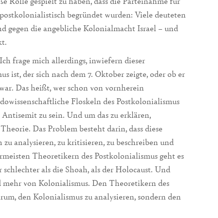
 Rolle gespielt zu haben, dass die Parteinahme für
postkolonialistisch begründet wurden: Viele deuteten
and gegen die angebliche Kolonialmacht Israel – und
t.
Ich frage mich allerdings, inwiefern dieser
s ist, der sich nach dem 7. Oktober zeigte, oder ob er
 war. Das heißt, wer schon von vornherein
udowissenschaftliche Floskeln des Postkolonialismus
h, Antisemit zu sein. Und um das zu erklären,
Theorie. Das Problem besteht darin, dass diese
 zu analysieren, zu kritisieren, zu beschreiben und
rmeisten Theoretikern des Postkolonialismus geht es
 schlechter als die Shoah, als der Holocaust. Und
d mehr von Kolonialismus. Den Theoretikern des
darum, den Kolonialismus zu analysieren, sondern den