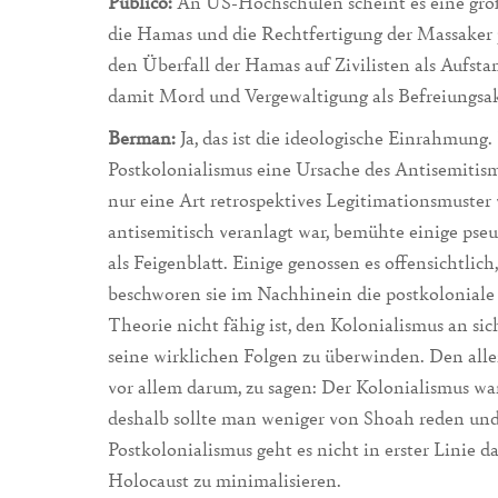
Publico:
An US-Hochschulen scheint es eine große
die Hamas und die Rechtfertigung der Massaker 
den Überfall der Hamas auf Zivilisten als Aufst
damit Mord und Vergewaltigung als Befreiungsak
Berman:
Ja, das ist die ideologische Einrahmung. 
Postkolonialismus eine Ursache des Antisemitismu
nur eine Art retrospektives Legitimationsmuster
antisemitisch veranlagt war, bemühte einige pse
als Feigenblatt. Einige genossen es offensichtlic
beschworen sie im Nachhinein die postkoloniale 
Theorie nicht fähig ist, den Kolonialismus an sich
seine wirklichen Folgen zu überwinden. Den alle
vor allem darum, zu sagen: Der Kolonialismus war
deshalb sollte man weniger von Shoah reden un
Postkolonialismus geht es nicht in erster Linie 
Holocaust zu minimalisieren.