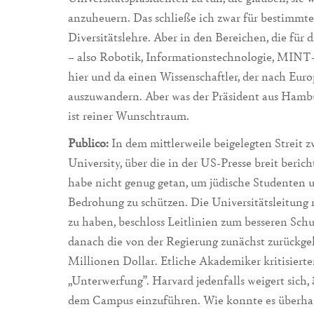
anzuheuern. Das schließe ich zwar für bestimmte
Diversitätslehre. Aber in den Bereichen, die für 
– also Robotik, Informationstechnologie, MINT-Fä
hier und da einen Wissenschaftler, der nach Euro
auszuwandern. Aber was der Präsident aus Hambu
ist reiner Wunschtraum.
Publico:
In dem mittlerweile beigelegten Streit
University, über die in der US-Presse breit beric
habe nicht genug getan, um jüdische Studenten
Bedrohung zu schützen. Die Universitätsleitung r
zu haben, beschloss Leitlinien zum besseren Sch
danach die von der Regierung zunächst zurückge
Millionen Dollar. Etliche Akademiker kritisierte
„Unterwerfung”. Harvard jedenfalls weigert sich,
dem Campus einzuführen. Wie konnte es überha