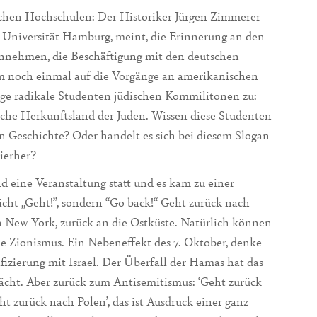
schen Hochschulen: Der Historiker Jürgen Zimmerer
n Universität Hamburg, meint, die Erinnerung an den
einnehmen, die Beschäftigung mit den deutschen
m noch einmal auf die Vorgänge an amerikanischen
ge radikale Studenten jüdischen Kommilitonen zu:
liche Herkunftsland der Juden. Wissen diese Studenten
on Geschichte? Oder handelt es sich bei diesem Slogan
hierher?
d eine Veranstaltung statt und es kam zu einer
cht „Geht!”, sondern “Go back!“ Geht zurück nach
h New York, zurück an die Ostküste. Natürlich können
eine Zionismus. Ein Nebeneffekt des 7. Oktober, denke
ifizierung mit Israel. Der Überfall der Hamas hat das
wächt. Aber zurück zum Antisemitismus: ‘Geht zurück
ht zurück nach Polen’, das ist Ausdruck einer ganz