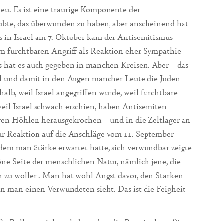
eu. Es ist eine traurige Komponente der
aubte, das überwunden zu haben, aber anscheinend hat
 in Israel am 7. Oktober kam der Antisemitismus
em furchtbaren Angriff als Reaktion eher Sympathie
s hat es auch gegeben in manchen Kreisen. Aber – das
ael und damit in den Augen mancher Leute die Juden
alb, weil Israel angegriffen wurde, weil furchtbare
 weil Israel schwach erschien, haben Antisemiten
ren Höhlen herausgekrochen – und in die Zeltlager an
zur Reaktion auf die Anschläge vom 11. September
dem man Stärke erwartet hatte, sich verwundbar zeigte
ne Seite der menschlichen Natur, nämlich jene, die
en zu wollen. Man hat wohl Angst davor, den Starken
n man einen Verwundeten sieht. Das ist die Feigheit