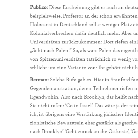
Publico:
Diese Erscheinung gibt es auch an deut
beispielsweise, Professor an der schon erwähnte
Holocaust in Deutschland sollte weniger Platz 
Kolonialverbrechen dafür deutlich mehr. Aber u
Universitäten zurückzukommen: Dort riefen eini
„Geht nach Polen!” So, als wäre Polen das eigent
von Spitzenuniversitäten tatsächlich so wenig v
schlicht um eine Variante von: Ihr gehört nicht 
Berman:
Solche Rufe gab es. Hier in Stanford fan
Gegendemonstration, deren Teilnehmer riefen ni
irgendwohin. Also nach Brooklyn, das heißt nac
Sie nicht rufen: ‘Go to Israel’. Das wäre ja der r
ich, ist übrigens eine Verstärkung jüdischer Ident
zionistische Bewusstsein eher gestärkt als gesch
nach Brooklyn’ ‘Geht zurück an die Ostküste’, ‘Ge