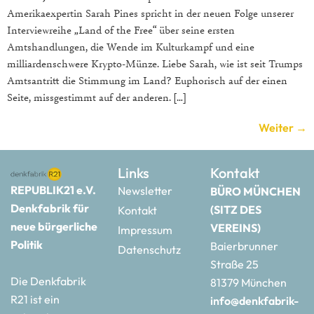
Amerikaexpertin Sarah Pines spricht in der neuen Folge unserer
Interviewreihe „Land of the Free“ über seine ersten
Amtshandlungen, die Wende im Kulturkampf und eine
milliardenschwere Krypto-Münze. Liebe Sarah, wie ist seit Trumps
Amtsantritt die Stimmung im Land? Euphorisch auf der einen
Seite, missgestimmt auf der anderen. […]
Weiter
→
Links
Kontakt
REPUBLIK21 e.V.
Newsletter
BÜRO MÜNCHEN
Denkfabrik für
(SITZ DES
Kontakt
neue bürgerliche
VEREINS)
Impressum
Politik
Baierbrunner
Datenschutz
Straße 25
Die Denkfabrik
81379 München
R21 ist ein
info@denkfabrik-