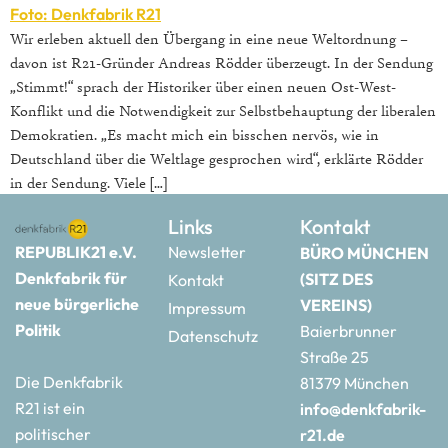
Foto: Denkfabrik R21
Wir erleben aktuell den Übergang in eine neue Weltordnung –
davon ist R21-Gründer Andreas Rödder überzeugt. In der Sendung
„Stimmt!“ sprach der Historiker über einen neuen Ost-West-
Konflikt und die Notwendigkeit zur Selbstbehauptung der liberalen
Demokratien. „Es macht mich ein bisschen nervös, wie in
Deutschland über die Weltlage gesprochen wird“, erklärte Rödder
in der Sendung. Viele […]
Links
Kontakt
REPUBLIK21 e.V.
Newsletter
BÜRO MÜNCHEN
Denkfabrik für
(SITZ DES
Kontakt
neue bürgerliche
VEREINS)
Impressum
Politik
Baierbrunner
Datenschutz
Straße 25
Die Denkfabrik
81379 München
R21 ist ein
info@denkfabrik-
politischer
r21.de