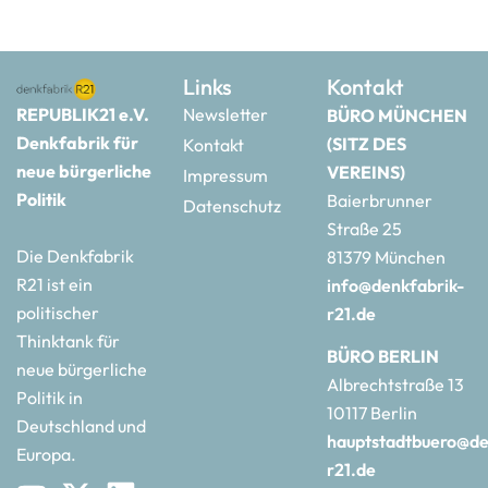
Links
Kontakt
REPUBLIK21 e.V.
Newsletter
BÜRO MÜNCHEN
Denkfabrik für
(SITZ DES
Kontakt
neue bürgerliche
VEREINS)
Impressum
Politik
Baierbrunner
Datenschutz
Straße 25
Die Denkfabrik
81379 München
R21 ist ein
info@denkfabrik-
politischer
r21.de
Thinktank für
BÜRO BERLIN
neue bürgerliche
Albrechtstraße 13
Politik in
10117 Berlin
Deutschland und
hauptstadtbuero@de
Europa.
r21.de