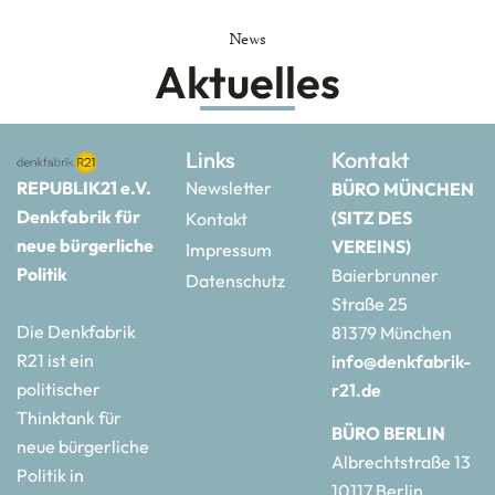
News
Aktuelles
Links
Kontakt
REPUBLIK21 e.V.
Newsletter
BÜRO MÜNCHEN
Denkfabrik für
(SITZ DES
Kontakt
neue bürgerliche
VEREINS)
Impressum
Politik
Baierbrunner
Datenschutz
Straße 25
Die Denkfabrik
81379 München
R21 ist ein
info@denkfabrik-
politischer
r21.de
Thinktank für
BÜRO BERLIN
neue bürgerliche
Albrechtstraße 13
Politik in
10117 Berlin