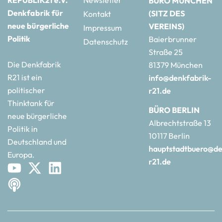
REPUBLIK21 e.V.
Newsletter
BÜRO MÜNCHEN
Denkfabrik für
(SITZ DES
Kontakt
neue bürgerliche
VEREINS)
Impressum
Politik
Baierbrunner
Datenschutz
Straße 25
Die Denkfabrik
81379 München
R21 ist ein
info@denkfabrik-
politischer
r21.de
Thinktank für
BÜRO BERLIN
neue bürgerliche
Albrechtstraße 13
Politik in
10117 Berlin
Deutschland und
hauptstadtbuero@de
Europa.
r21.de