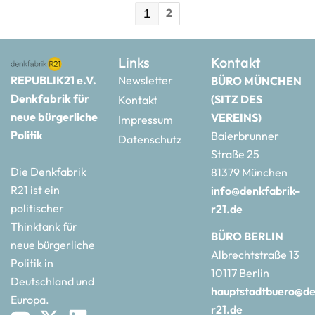
2
1
Links
Kontakt
REPUBLIK21 e.V.
Newsletter
BÜRO MÜNCHEN
Denkfabrik für
(SITZ DES
Kontakt
neue bürgerliche
VEREINS)
Impressum
Politik
Baierbrunner
Datenschutz
Straße 25
Die Denkfabrik
81379 München
R21 ist ein
info@denkfabrik-
politischer
r21.de
Thinktank für
BÜRO BERLIN
neue bürgerliche
Albrechtstraße 13
Politik in
10117 Berlin
Deutschland und
hauptstadtbuero@de
Europa.
r21.de