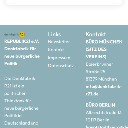
Links
Kontakt
REPUBLIK21 e.V.
Newsletter
BÜRO MÜNCHEN
Denkfabrik für
(SITZ DES
Kontakt
neue bürgerliche
VEREINS)
Impressum
Politik
Baierbrunner
Datenschutz
Straße 25
Die Denkfabrik
81379 München
R21 ist ein
info@denkfabrik-
politischer
r21.de
Thinktank für
BÜRO BERLIN
neue bürgerliche
Albrechtstraße 13
Politik in
10117 Berlin
Deutschland und
hauptstadtbuero@de