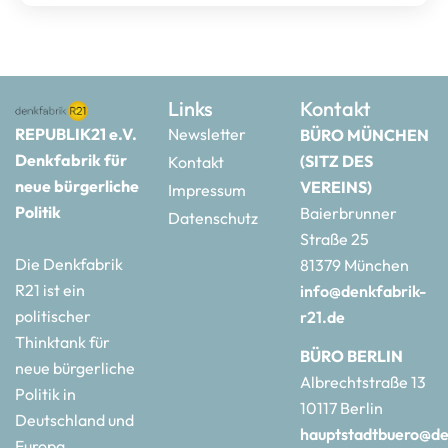
Links
Kontakt
REPUBLIK21 e.V.
Newsletter
BÜRO MÜNCHEN
Denkfabrik für
(SITZ DES
Kontakt
neue bürgerliche
VEREINS)
Impressum
Politik
Baierbrunner
Datenschutz
Straße 25
Die Denkfabrik
81379 München
R21 ist ein
info@denkfabrik-
politischer
r21.de
Thinktank für
BÜRO BERLIN
neue bürgerliche
Albrechtstraße 13
Politik in
10117 Berlin
Deutschland und
hauptstadtbuero@de
Europa.