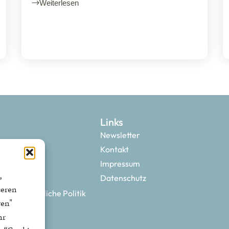
Weiterlesen
Links
Newsletter
Kontakt
Impressum
,
Datenschutz
seren
 neue bürgerliche Politik
ren"
hr