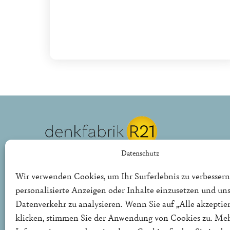
Datenschutz
REPUBLIK21 e.V.
Denkfabrik für neue bürgerliche Politik
Wir verwenden Cookies, um Ihr Surferlebnis zu verbessern
personalisierte Anzeigen oder Inhalte einzusetzen und un
Die Denkfabrik R21 ist ein politischer Thinktank für
Datenverkehr zu analysieren. Wenn Sie auf „Alle akzeptie
in Deutschland und Europa.
klicken, stimmen Sie der Anwendung von Cookies zu. Me