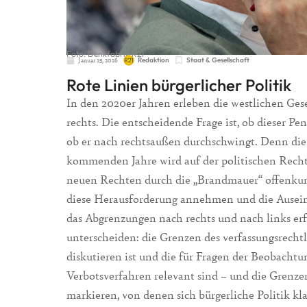
Foto: Denkfabrik R21
Januar 15, 2026
Redaktion
Staat & Gesellschaft
Rote Linien bürgerlicher Politik
In den 2020er Jahren erleben die westlichen Ges
rechts. Die entscheidende Frage ist, ob dieser P
ob er nach rechtsaußen durchschwingt. Denn die 
kommenden Jahre wird auf der politischen Rech
neuen Rechten durch die „Brandmauer“ offenkundi
diese Herausforderung annehmen und die Auseina
das Abgrenzungen nach rechts und nach links erf
unterscheiden: die Grenzen des verfassungsrechtli
diskutieren ist und die für Fragen der Beobacht
Verbotsverfahren relevant sind – und die Grenze
markieren, von denen sich bürgerliche Politik klar