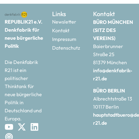
Links
Kontakt
REPUBLIK21 e.V.
Newsletter
BÜRO MÜNCHEN
Denkfabrik für
(SITZ DES
Kontakt
neue bürgerliche
VEREINS)
Impressum
Politik
Baierbrunner
Datenschutz
Straße 25
Die Denkfabrik
81379 München
R21 ist ein
info@denkfabrik-
politischer
r21.de
Thinktank für
BÜRO BERLIN
neue bürgerliche
Albrechtstraße 13
Politik in
10117 Berlin
Deutschland und
hauptstadtbuero@de
Europa.
r21.de