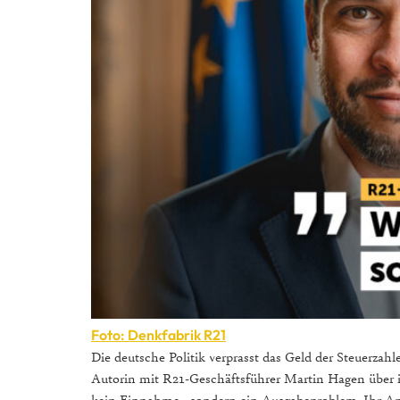
Foto: Denkfabrik R21
Die deutsche Politik verprasst das Geld der Steuerzahle
Autorin mit R21-Geschäftsführer Martin Hagen über ih
kein Einnahme-, sondern ein Ausgabeproblem. Ihr App