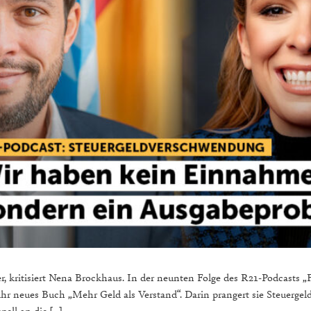
r, kritisiert Nena Brockhaus. In der neunten Folge des R21-Podcasts „Fr
r neues Buch „Mehr Geld als Verstand“. Darin prangert sie Steuergel
ell an die […]