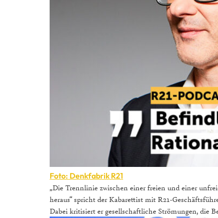
Foto: Denkfabrik R21
„Die Trennlinie zwischen einer freien und einer unfre
heraus“ spricht der Kabarettist mit R21-Geschäftsfü
Dabei kritisiert er gesellschaftliche Strömungen, die B