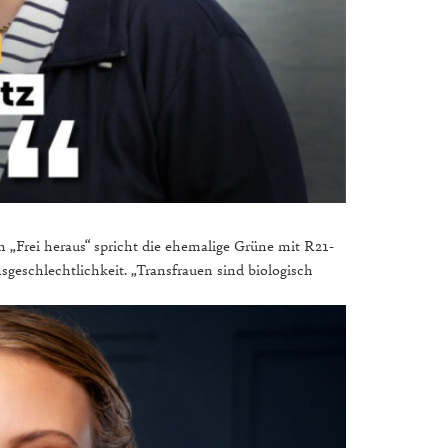
 „Frei heraus“ spricht die ehemalige Grüne mit R21-
geschlechtlichkeit. „Transfrauen sind biologisch