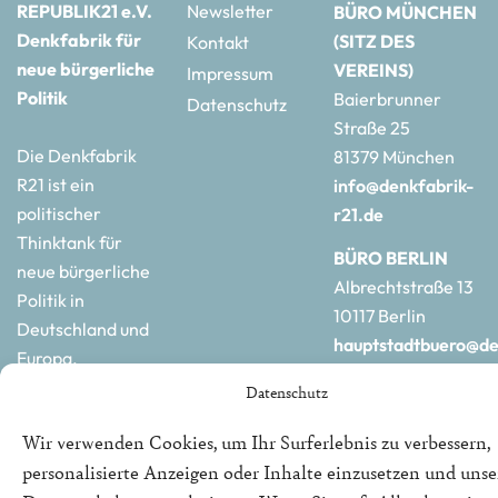
REPUBLIK21 e.V.
Newsletter
BÜRO MÜNCHEN
Denkfabrik für
(SITZ DES
Kontakt
neue bürgerliche
VEREINS)
Impressum
Politik
Baierbrunner
Datenschutz
Straße 25
Die Denkfabrik
81379 München
R21 ist ein
info@denkfabrik-
politischer
r21.de
Thinktank für
BÜRO BERLIN
neue bürgerliche
Albrechtstraße 13
Politik in
10117 Berlin
Deutschland und
hauptstadtbuero@de
Europa.
r21.de
Datenschutz
Wir verwenden Cookies, um Ihr Surferlebnis zu verbessern,
personalisierte Anzeigen oder Inhalte einzusetzen und uns