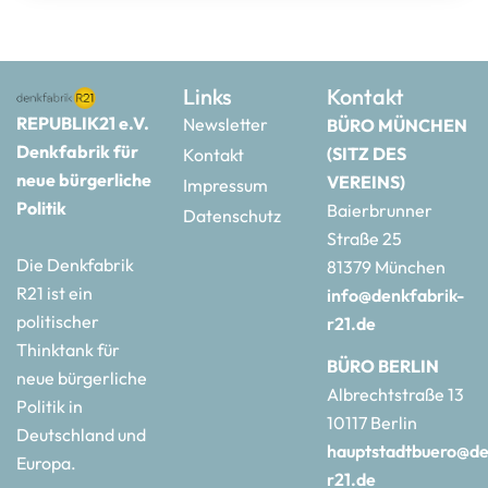
Links
Kontakt
REPUBLIK21 e.V.
Newsletter
BÜRO MÜNCHEN
Denkfabrik für
(SITZ DES
Kontakt
neue bürgerliche
VEREINS)
Impressum
Politik
Baierbrunner
Datenschutz
Straße 25
Die Denkfabrik
81379 München
R21 ist ein
info@denkfabrik-
politischer
r21.de
Thinktank für
BÜRO BERLIN
neue bürgerliche
Albrechtstraße 13
Politik in
10117 Berlin
Deutschland und
hauptstadtbuero@de
Europa.
r21.de