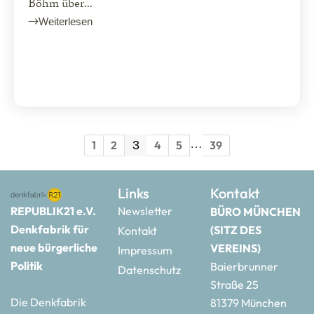
Böhm über...
Weiterlesen
…
1
2
3
4
5
39
Links
Kontakt
REPUBLIK21 e.V.
Newsletter
BÜRO MÜNCHEN
Denkfabrik für
(SITZ DES
Kontakt
neue bürgerliche
VEREINS)
Impressum
Politik
Baierbrunner
Datenschutz
Straße 25
Die Denkfabrik
81379 München