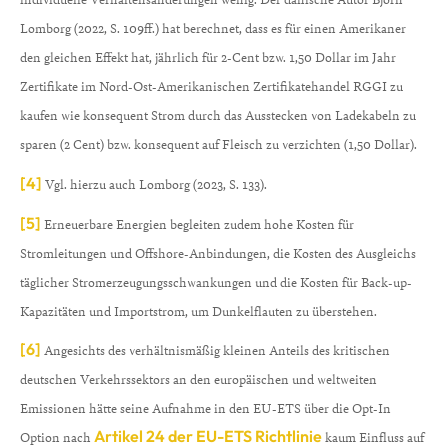
Lomborg (2022, S. 109ff.) hat berechnet, dass es für einen Amerikaner
den gleichen Effekt hat, jährlich für 2-Cent bzw. 1,50 Dollar im Jahr
Zertifikate im Nord-Ost-Amerikanischen Zertifikatehandel RGGI zu
kaufen wie konsequent Strom durch das Ausstecken von Ladekabeln zu
sparen (2 Cent) bzw. konsequent auf Fleisch zu verzichten (1,50 Dollar).
[4]
Vgl. hierzu auch Lomborg (2023, S. 133).
[5]
Erneuerbare Energien begleiten zudem hohe Kosten für
Stromleitungen und Offshore-Anbindungen, die Kosten des Ausgleichs
täglicher Stromerzeugungsschwankungen und die Kosten für Back-up-
Kapazitäten und Importstrom, um Dunkelflauten zu überstehen.
[6]
Angesichts des verhältnismäßig kleinen Anteils des kritischen
deutschen Verkehrssektors an den europäischen und weltweiten
Emissionen hätte seine Aufnahme in den EU-ETS über die Opt-In
Artikel 24 der EU-ETS Richtlinie
Option nach
kaum Einfluss auf